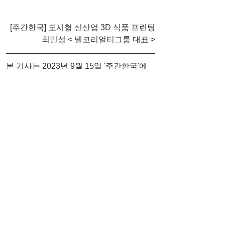
[주간한국] 도시형 신산업 3D 식품 프린팅
최민성 < 델코리얼티그룹 대표 >
본 기사는 2023년 9월 15일 '주간한국'에 
게재된 내용입니다.
원문 바로가기 : 
https://weekly.hankooki.com/news/article
View.html?idxno=7080789
최민성 칼럼