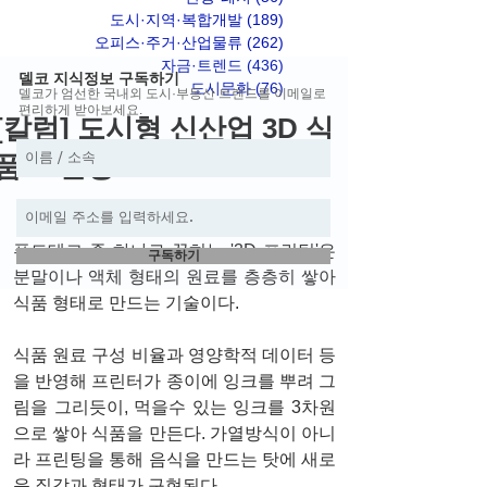
도시·지역·복합개발
(189)
게시물 189개
오피스·주거·산업물류
(262)
게시물 262개
자금·트렌드
(436)
게시물 436개
델코 지식정보 구독하기
도시문화
(76)
게시물 76개
델코가 엄선한 국내외 도시·부동산 트렌드를 이메일로
편리하게 받아보세요.
[칼럼] 도시형 신산업 3D 식
품 프린팅
푸드테크 중 하나로 꼽히는 '3D 프린팅'은 
구독하기
분말이나 액체 형태의 원료를 층층히 쌓아 
식품 형태로 만드는 기술이다.
식품 원료 구성 비율과 영양학적 데이터 등
을 반영해 프린터가 종이에 잉크를 뿌려 그
림을 그리듯이, 먹을수 있는 잉크를 3차원
으로 쌓아 식품을 만든다. 가열방식이 아니
라 프린팅을 통해 음식을 만드는 탓에 새로
운 질감과 형태가 구현된다. 