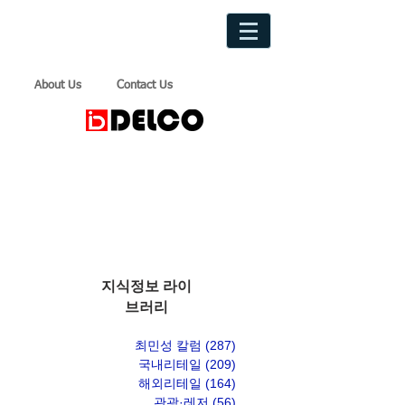
About Us
Contact Us
지식정보 라이
브러리
최민성 칼럼
(287)
게시물 287개
국내리테일
(209)
게시물 209개
해외리테일
(164)
게시물 164개
관광·레저
(56)
게시물 56개