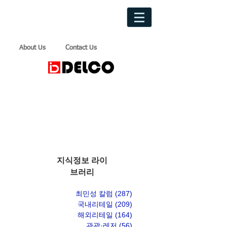
About Us
Contact Us
지식정보 라이
브러리
최민성 칼럼
(287)
게시물 287개
국내리테일
(209)
게시물 209개
해외리테일
(164)
게시물 164개
관광·레저
(56)
게시물 56개