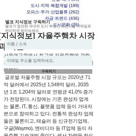
도시·지역·복합개발
(189)
게시물 189개
오피스·주거·산업물류
(262)
게시물 262개
자금·트렌드
(436)
게시물 436개
델코 지식정보 구독하기
도시문화
(76)
게시물 76개
델코가 엄선한 국내외 도시·부동산 트렌드를 이메일로
편리하게 받아보세요.
[지식정보] 자율주행차 시장
과 기술
서울연구원에서 최근에 자율주행에 관한 
자료를 발표하였다. 그 내용을 추려서 정리
해본다.
구독하기
 글로벌 자율주행 시장 규모는 2020년 71
억 달러에서 2025년 1,549억 달러, 2035
년 1조 1,204억 달러로 연평균 41.0% 증가
가 전망된다. 시장에는 기존 완성차 업계
는 물론, IT, 통신, 플랫폼 업체 등이 거대자
본으로 참여하고 있다. 전통적 완성차 업체
들은 물론이고, 테슬러 등 신규전기업체, 
구글(Waymo), 엔비디아 등 IT업체 등이 자
율주행 기술개발 중이다. 센서 차량등 하드