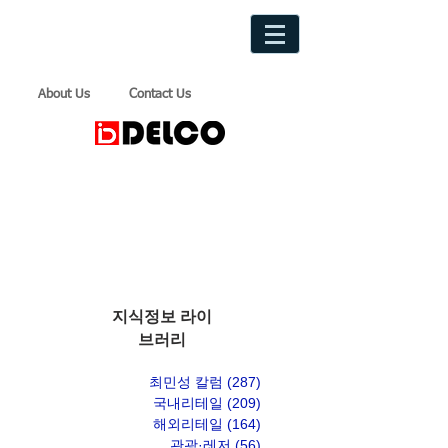
About Us
Contact Us
지식정보 라이
브러리
최민성 칼럼
(287)
게시물 287개
국내리테일
(209)
게시물 209개
해외리테일
(164)
게시물 164개
관광·레저
(56)
게시물 56개