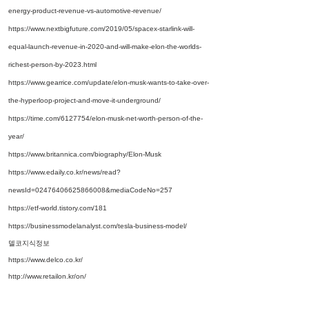
energy-product-revenue-vs-automotive-revenue/
https://www.nextbigfuture.com/2019/05/spacex-starlink-will-
equal-launch-revenue-in-2020-and-will-make-elon-the-worlds-
richest-person-by-2023.html
https://www.gearrice.com/update/elon-musk-wants-to-take-over-
the-hyperloop-project-and-move-it-underground/
https://time.com/6127754/elon-musk-net-worth-person-of-the-
year/
https://www.britannica.com/biography/Elon-Musk
https://www.edaily.co.kr/news/read?
newsId=02476406625866008&mediaCodeNo=257
https://etf-world.tistory.com/181
https://businessmodelanalyst.com/tesla-business-model/
델코지식정보 
https://www.delco.co.kr/
http://www.retailon.kr/on/