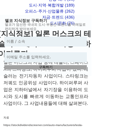
도시·지역·복합개발
(189)
게시물 189개
오피스·주거·산업물류
(262)
게시물 262개
자금·트렌드
(436)
게시물 436개
델코 지식정보 구독하기
도시문화
(76)
게시물 76개
델코가 엄선한 국내외 도시·부동산 트렌드를 이메일로
편리하게 받아보세요.
[지식정보] 일론 머스크의 테
슬러/스페이스X 스타링크/하
이퍼루퍼
일론 머스크의 사업 중에 테슬러, 스페이스
구독하기
X의 스타링크, 하이퍼루퍼 사업이 있다. 테
슬러는 전기자동차 사업이다. 스타링크는 
저궤도 인공위성 사업이다. 하이퍼루퍼 사
업은 지하터널에서 자기장을 이용하여 도
시와 도시를 빠르게 이동하는 교통인프라 
사업이다. 그 사업내용들에 대해 살펴본다. 
자료
https://stockdividendscreener.com/auto-manufacturers/tesla-