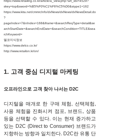
https://www.retailing.co.kr/article/a_view.php?art_idx=4529?
skey=top&sword=%B5%F0%C1%F6%C5%D0&stype1=162
https://www.kita.net/cmmrcInfo/dxNews/dxNews/dxNewsDetail.do
?
pageIndex=7&nIndex=168&iframe=&searchReqType=detail&se
archStartDate=&searchEndDate=&searchCondition=TITLE&sea
rchKeyword=
델코지식정보 
https://www.delco.co.kr/
http://www.retailon.kr/on/
1. 고객 중심 디지털 마케팅
오프라인으로 고객 찾아 나서는 D2C
디지털을 매개로 한 구매 체험, 선택체험, 
사용 체험을 진화시켜 점포, 브랜드, 상품 
등을 선택할 수 있다. 이는 현재 증가하고 
있는 D2C (Direct to Consumer) 브랜드가 
지향하는 방향과 일치한다. D2C란 유통 단