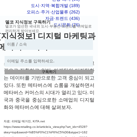
도시·지역·복합개발
(189)
게시물 189개
오피스·주거·산업물류
(262)
게시물 262개
자금·트렌드
(436)
게시물 436개
델코 지식정보 구독하기
도시문화
(76)
게시물 76개
델코가 엄선한 국내외 도시·부동산 트렌드를 이메일로
편리하게 받아보세요.
[지식정보] 디지털 마케팅과
메타버스 커머스
소매업의 데이터 활용의 축이 매출에서 고
객으로 전환하고 있다. 마케팅의 디지털화
구독하기
는 데이터를 기반으로한 고객 중심이 되고 
있다. 또한 메타버스에 쇼룸을 개설하면서 
메타버스 커머스의 시대가 열리고 있다. 미
국과 중국을 중심으로한 소매업의 디지털
화와 메타버스에 대해 살펴보자. 
자료: 리테일 매거진, KITA.net
https://www.retailing.co.kr/article/a_view.php?art_idx=4528?
skey=top&sword=%B5%F0%C1%F6%C5%D0&stype1=162 