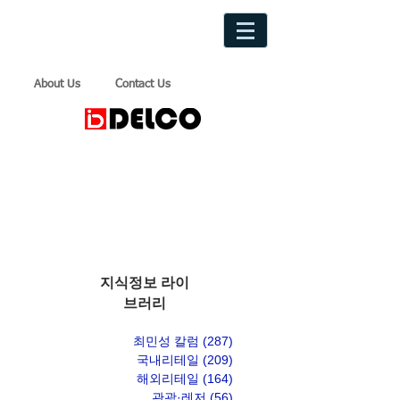
About Us
Contact Us
지식정보 라이
브러리
최민성 칼럼
(287)
게시물 287개
국내리테일
(209)
게시물 209개
해외리테일
(164)
게시물 164개
관광·레저
(56)
게시물 56개