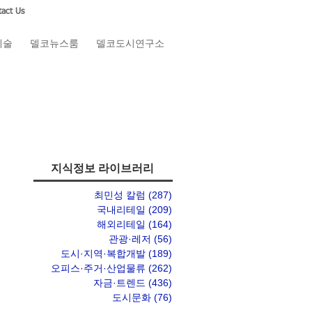
act Us
예술
델코뉴스룸
델코도시연구소
지식정보 라이브러리
최민성 칼럼
(287)
게시물 287개
국내리테일
(209)
게시물 209개
해외리테일
(164)
게시물 164개
관광·레저
(56)
게시물 56개
도시·지역·복합개발
(189)
게시물 189개
오피스·주거·산업물류
(262)
게시물 262개
자금·트렌드
(436)
게시물 436개
도시문화
(76)
게시물 76개