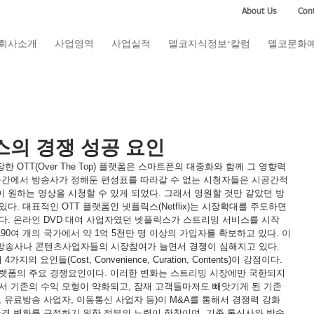
About Us
Cont
회사소개
사업영역
사업실적
델코지식정보·칼럼
델코문화
스의 경쟁 성공 요인
OTT(Over The Top) 플랫폼은 스마트폰의 대중화와 함께 그 영향력
공간에서 방송사가 정해둔 편성표를 따라갈 수 없는 시청자들은 시공간적 
 원하는 영상을 시청할 수 있게 되었다. 그래서 영원할 것만 같았던 방
다. 대표적인 OTT 플랫폼인 넷플릭스(Netflix)는 시장확대를 주도하면
다. 온라인 DVD 대여 사업자였던 넷플릭스가 스트리밍 서비스를 시작
190여 개의 국가에서 약 1억 5천만 명 이상의 가입자를 확보하고 있다. 이
방송사나 콘텐츠사업자들의 시장참여가 늘면서 경쟁이 심해지고 있다. 
인들(Cost, Convenience, Curation, Contents)이 강점이다. 
플랫폼의 주요 경쟁요인이다. 이러한 변화는 스트리밍 시장에만 국한되지 
해서 기존의 수익 모형이 약화되고, 잠재 고객들마저도 빼앗기게 된 기존
 유료방송 사업자, 이동통신 사업자 등)이 M&A를 통해서 경쟁력 강화
환경 변화를 규정하기 위한 정부의 노력이 한창이며, 기존 통신사와 방송