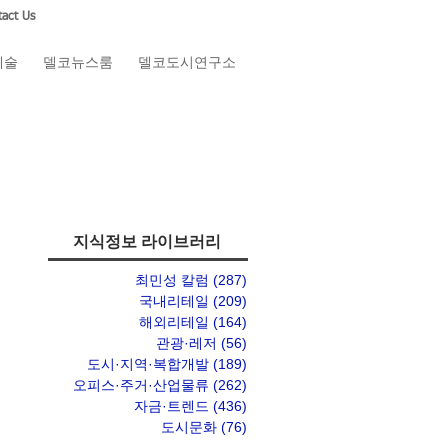
act Us
예술
델코뉴스룸
델코도시연구소
지식정보 라이브러리
최민성 칼럼
(287)
게시물 287개
국내리테일
(209)
게시물 209개
해외리테일
(164)
게시물 164개
관광·레저
(56)
게시물 56개
도시·지역·복합개발
(189)
게시물 189개
오피스·주거·산업물류
(262)
게시물 262개
자금·트렌드
(436)
게시물 436개
도시문화
(76)
게시물 76개